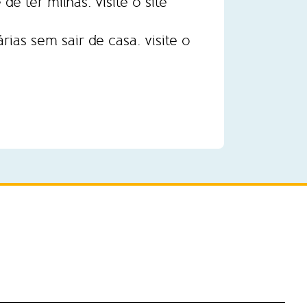
 de ter milhas.
visite o site
rias sem sair de casa.
visite o