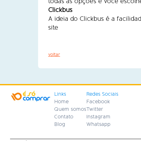
todas as opções e você escolhe
Clickbus
A ideia do Clickbus é a facili
site
voltar
Links
Redes Sociais
Home
Facebook
Quem somos
Twitter
Contato
Instagram
Blog
Whatsapp
game4today